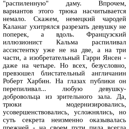
"распиленную" даму. Впрочем,
вариантов этого трюка насчитывается
немало. Скажем, немецкий чародей
Каланаг ухитрялся разрезать девушку не
поперек, а вдоль. Французский
иллюзионист Кальма распиливал
ассистентку уже не на две, а на три
части, а изобретательный Гарри Янсен -
даже на четыре. Но всех, безусловно,
превзошел блистательный англичанин
Роберт Харбин. На глазах публики он
перепиливал... любую девушку-
добровольца из зрительного зала. Да,
трюки модернизировались,
усовершенствовались, усложнялись, но
суть секрета неизменно оказывалась
прежней - на своем пути пила всегда