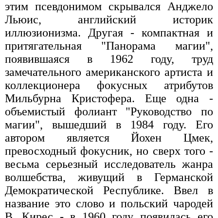
этим псевдонимом скрывался Анджело
Льюис, английский историк
иллюзионизма. Другая - компактная и
притягательная "Панорама магии",
появившаяся в 1962 году, труд
замечательного американского артиста и
коллекционера фокусных атрибутов
Мильбурна Кристофера. Еще одна -
объемистый фолиант "Руководство по
магии", вышедший в 1984 году. Его
автором является Йохен Цмек,
превосходный фокусник, но сверх того -
весьма серьезный исследователь жанра
волшебства, живущий в Германской
Демократической Республике. Ввел в
название это слово и польский чародей
В. Кирес - в 1960 году появилась его