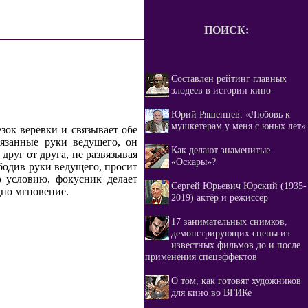
ПОИСК:
Составлен рейтинг главных
злодеев в истории кино
Юрий Ряшенцев: «Любовь к
мушкетерам у меня с юных лет»
зок веревки и связывает обе
вязанные руки ведущего, он
Как делают знаменитые
друг от друга, не развязывая
«Оскары»?
ободив руки ведущего, просит
о условию, фокусник делает
Сергей Юрьевич Юрский (1935-
дно мгновение.
2019) актёр и режиссёр
17 занимательных снимков,
демонстрирующих сцены из
известных фильмов до и после
применения спецэффектов
О том, как готовят художников
для кино во ВГИКе