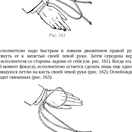
Рис. 161
исполнителю надо быстрым и ловким движением правой рук
януть ее к запястью своей левой руки. Затем середина вер
сполнителя со стороны ладони от себя (см. рис. 161). Когда эт
 момент фокуса), исполнителю остается сделать лишь еще одно
авшуюся петлю на кисть своей левой руки (рис. 162). Освобожд
одит связанных (рис. 163).