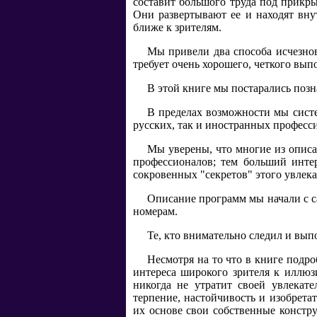
составит большого труда под прикрыт
Они развертывают ее и находят вну
ближе к зрителям.
Мы привели два способа исчезнов
требует очень хорошего, четкого вып
В этой книге мы постарались позн
В пределах возможности мы систе
русских, так и иностранных професс
Мы уверены, что многие из опис
профессионалов; тем больший интер
сокровенных "секретов" этого увлека
Описание программ мы начали с с
номерам.
Те, кто внимательно следил и вып
Несмотря на то что в книге подро
интереса широкого зрителя к иллюз
никогда не утратит своей увлекате
терпение, настойчивость и изобрета
их основе свои собственные констру