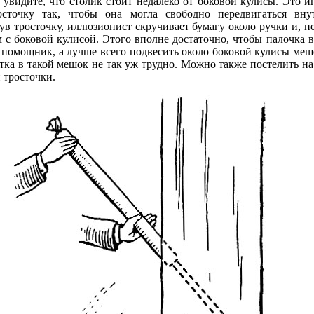
о увидите, что столик стоит недалеко от боковой кулисы. Это 
осточку так, чтобы она могла свободно передвигаться вну
ув тросточку, иллюзионист скручивает бумагу около ручки и, п
 с боковой кулисой. Этого вполне достаточно, чтобы палочка вы
ь помощник, а лучше всего подвесить около боковой кулисы меш
ртка в такой мешок не так уж трудно. Можно также постелить н
 тросточки.