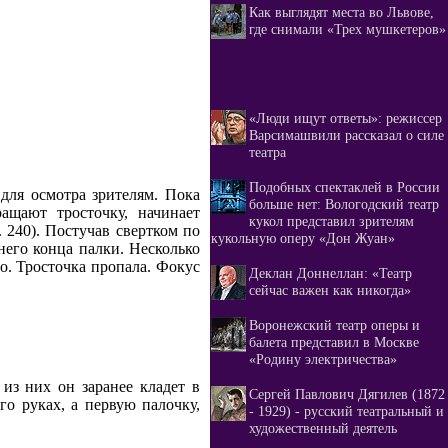
Как выглядят места во Львове,
где снимали «Трех мушкетеров»
«Люди ищут ответы»: режиссер
Варсимашвили рассказал о силе
театра
Подобных спектаклей в России
для осмотра зрителям. Пока
больше нет: Вологодский театр
ащают тросточку, начинает
кукол представил зрителям
. 240). Постучав свертком по
кукольную оперу «Дон Жуан»
него конца палки. Несколько
го. Тросточка пропала. Фокус
Деклан Доннеллан: «Театр
сейчас важен как никогда»
Воронежский театр оперы и
балета представил в Москве
«Родину электричества»
из них он заранее кладет в
Сергей Павлович Дягилев (1872
о руках, а первую палочку,
- 1929) - русский театральный и
художественный деятель