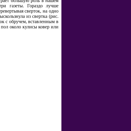
играет большую роль в нашем
три газеты. Гораздо лучше
еревертывая сверток, на одно
скользнула из свертка (рис.
ок с обручем, вставленным в
а пол около кулисы ковер или