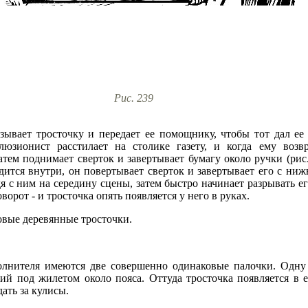
Рис. 239
ывает тросточку и передает ее помощнику, чтобы тот дал ее 
юзионист расстилает на столике газету, и когда ему возвр
 затем поднимает сверток и завертывает бумагу около ручки (рис
одится внутри, он повертывает сверток и завертывает его с ниж
я с ним на середину сцены, затем быстро начинает разрывать е
ворот - и тросточка опять появляется у него в руках.
овые деревянные тросточки.
полнителя имеются две совершенно одинаковые палочки. Одну 
 под жилетом около пояса. Оттуда тросточка появляется в ег
дать за кулисы.