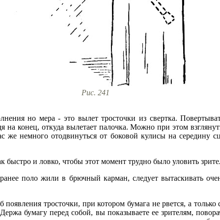
Рис. 241
нения но мера - это вылет тросточки из свертка. Повертыва
я на конец, откуда вылетает палочка. Можно при этом взглянуть
час же немного отодвинуться от боковой кулисы на середину сц
к быстро и ловко, чтобы этот момент трудно было уловить зрите
аранее поло жили в брючный карман, следует вытаскивать оче
появления тросточки, при котором бумага не рвется, а только 
. Держа бумагу перед собой, вы показываете ее зрителям, повор