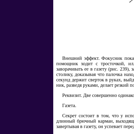
Внешний эффект. Фокусник показ
помощник ходит с тросточкой, илл
заворачивать ее в газету (рис. 239),
столику, доказывая что палочка нах
секунд держит сверток в руках, выйд
ник, разведя руками, делает резкий по
Реквизит. Две совершенно одинак
Газета.
Секрет состоит в том, что у ис
длинный брючный карман, выходящий
завертывая в газету, он успевает пере