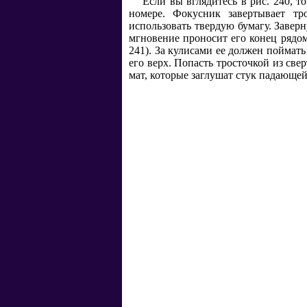
Если вы вглядитесь в рис. 240, т
номере. Фокусник завертывает тр
использовать твердую бумагу. Заверн
мгновение проносит его конец рядом
241). За кулисами ее должен поймат
его верх. Попасть тросточкой из све
мат, которые заглушат стук падающей