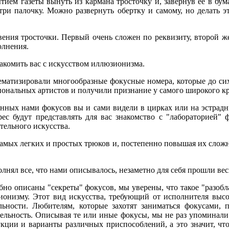
ием газеты вынуть из кармана тросточку и, завернув ее в бума
три палочку. Можно развернуть обертку и самому, но делать э
ения тросточки. Первый очень сложен по реквизиту, второй ж
олнения.
акомить вас с искусством иллюзионизма.
матизировали многообразные фокусные номера, которые до сих
иональных артистов и получили признание у самого широкого кр
анных нами фокусов вы и сами видели в цирках или на эстрад
ес будут представлять для вас знакомство с "лабораторией" 
тельного искусства.
амых легких и простых трюков и, постепенно повышая их сложн
олнял все, что нами описывалось, незаметно для себя прошли ве
бно описаны "секреты" фокусов, мы уверены, что такое "разобл
ионизму. Этот вид искусства, требующий от исполнителя высок
льности. Любителям, которые захотят заниматься фокусами, 
тельность. Описывая те или иные фокусы, мы не раз упоминали
кции и варианты различных приспособлений, а это значит, что