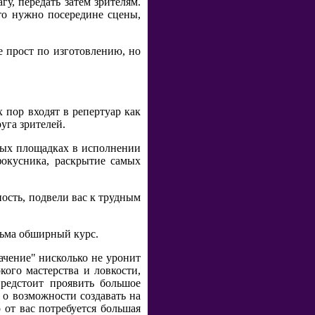
гу, передать затем зрителям.
то нужно посередине сцены,
е прост по изготовлению, но
 пор входят в репертуар как
уга зрителей.
ных площадках в исполнении
фокусника, раскрытие самых
ость, подвели вас к трудным
сьма обширный курс.
ачение" нисколько не уронит
ого мастерства и ловкости,
предстоит проявить большое
 о возможности создавать на
 от вас потребуется большая