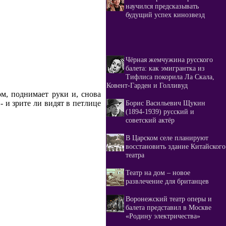
научился предсказывать
будущий успех кинозвезд
Чёрная жемчужина русского
балета: как эмигрантка из
Тифлиса покорила Ла Скала,
Ковент-Гарден и Голливуд
м, поднимает руки и, снова
 и зрите ли видят в петлице
Борис Васильевич Щукин
(1894-1939) русский и
советский актёр
В Царском селе планируют
восстановить здание Китайского
театра
Театр на дом – новое
развлечение для британцев
Воронежский театр оперы и
балета представил в Москве
«Родину электричества»