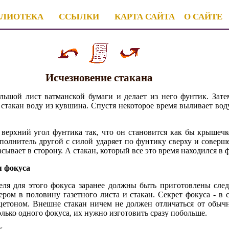
БЛИОТЕКА
ССЫЛКИ
КАРТА САЙТА
О САЙТЕ
Исчезновение стакана
льшой лист ватманской бумаги и делает из него фунтик. Зате
 стакан воду из кувшина. Спустя некоторое время выливает вод
 верхний угол фунтика так, что он становится как бы крышечк
полнитель другой с силой ударяет по фунтику сверху и соверш
ывает в сторону. А стакан, который все это время находился в ф
я фокуса
ля для этого фокуса заранее должны быть приготовлены сле
ером в половину газетного листа и стакан. Секрет фокуса - в с
ацетоном. Внешне стакан ничем не должен отличаться от обы
лько одного фокуса, их нужно изготовить сразу побольше.