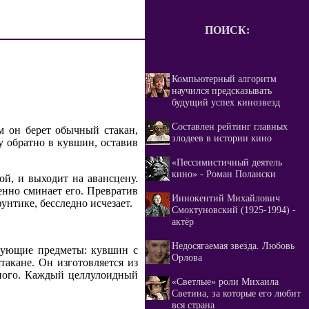
ПОИСК:
Компьютерный алгоритм
научился предсказывать
будущий успех кинозвезд
Составлен рейтинг главных
м он берет обычный стакан,
злодеев в истории кино
у обратно в кувшин, оставив
«Пессимистичный деятель
кино» - Роман Полански
ой, и выходит на авансцену.
енно сминает его. Превратив
Иннокентий Михайлович
унтике, бесследно исчезает.
Смоктуновский (1925-1994) -
актёр
Недосягаемая звезда. Любовь
дующие предметы: кувшин с
Орлова
такане. Он изготовляется из
чного. Каждый целлулоидный
«Светлые» роли Михаила
Светина, за которые его любит
вся страна