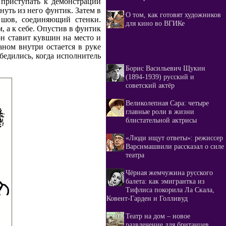
 приступать к демонстрации
нуть из него фунтик. Затем в
О том, как готовят художников
ь шов, соединяющий стенки.
для кино во ВГИКе
, а к себе. Опустив в фунтик
 он ставит кувшин на место и
аном внутри остается в руке
бедились, когда исполнитель
Борис Васильевич Щукин
(1894-1939) русский и
советский актёр
Великолепная Сара: четыре
главные роли в жизни
блистательной актрисы
«Люди ищут ответы»: режиссер
Варсимашвили рассказал о силе
театра
Чёрная жемчужина русского
балета: как эмигрантка из
Тифлиса покорила Ла Скала,
Ковент-Гарден и Голливуд
Театр на дом – новое
развлечение для британцев